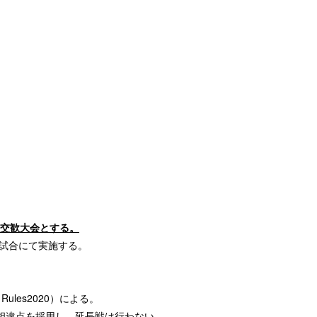
い交歓大会とする。
試合にて実施する。
l Rules2020）による。
相違点を採用し、延長戦は行わない。