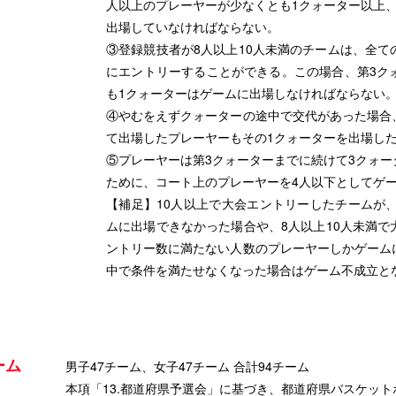
人以上のプレーヤーが少なくとも1クォーター以上
出場していなければならない。
③登録競技者が8人以上10人未満のチームは、全
にエントリーすることができる。この場合、第3ク
も1クォーターはゲームに出場しなければならない
④やむをえずクォーターの途中で交代があった場合
て出場したプレーヤーもその1クォーターを出場し
⑤プレーヤーは第3クォーターまでに続けて3クォ
ために、コート上のプレーヤーを4人以下としてゲ
【補足】10人以上で大会エントリーしたチームが
ムに出場できなかった場合や、8人以上10人未満
ントリー数に満たない人数のプレーヤーしかゲーム
中で条件を満たせなくなった場合はゲーム不成立と
ーム
男子47チーム、女子47チーム 合計94チーム
本項「13.都道府県予選会」に基づき、都道府県バスケッ