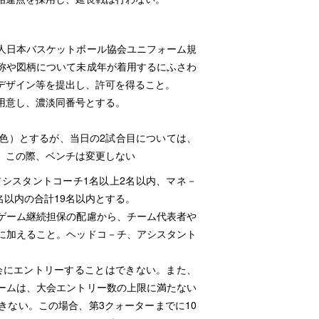
団法人日本バスケットボール協会ユニフォーム規
称や図柄について未成年が着用するにふさわ
デザイン等を提出し、許可を得ること。
用意し、濃淡同番号とする。
色）とするが、当日の2試合目については、
。この際、ベンチは変更しない
アシスタントコーチ1名以上2名以内、マネ－
名以内の合計19名以内とする。
ゲーム継続担保の配慮から、チーム代表者や
に加えること。ヘッドコ－チ、アシスタント
大会にエントリーすることはできない。また、
ームは、大会エントリー数の上限に満たない
きない。この場合、第3クォーターまでに10