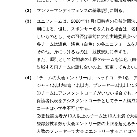
（2）
マンツーマンディフェンスの基準規則に則る。
（3）
ユニフォームは、2020年11月1日時点の公益財
則による。但し、スポンサー名を入れる場合は、名
しいものとし、その可否は事前に大会実施委員会へ
各チームは濃色・淡色（白色）の各ユニフォームを
その他、身につけるものは、競技規則に準ずる。
また、原則として対戦表の上段のチームを淡色（白
対戦する両チームの話し合いの上、変更してもよい
（4）
1チ－ムの大会エントリーは、ヘッドコ－チ1名、
ジャ－1名以内の計4名以内、プレーヤー8名以上15
①チームにアシスタントコーチがいない場合でも、
保護者代表をアシスタントコーチとしてチーム構成
コーチは小学生不可とする。
②登録競技者が10人以上のチームは10人未満で
登録競技者数が大会エントリー数の上限を超えるチ
人数のプレーヤーで大会にエントリーすることはで