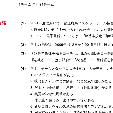
1チーム 合計94チーム
資格
（1）
2021年度において、都道府県バスケットボール
ル協会U12カテゴリーに登録されたチ－ムおよび競
※チーム・選手登録については、JBA基本規定「第5
（2）
選手の年齢は、2009年4月2日から2015年4月1
（3）
ベンチで指揮を執るコーチは、JBA公認D級コー
揮を執るコーチは、試合中JBA公認コーチ登録証を
（4）
選手、チームスタッフは大会4日前～大会当日～大
1. 37.5℃以上の発熱がある
2. 咳（せき）、のどの痛み、などの風邪症状がある
3. だるさ（倦怠感）、息苦しさ（呼吸困難）がある
4. 臭覚や味覚の異常がある
5. 体が重く感じる、疲れやすい等がある
6. 新型コロナウイルス感染症陽性者と判定された
7. 同居家族や身近な知人に感染が疑われる方がいる