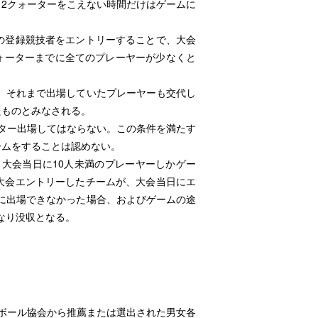
、2クォーターをこえない時間だけはゲームに
ての登録競技者をエントリーすることで、大会
ォーターまでに全てのプレーヤーが少なくと
。
、それまで出場していたプレーヤーも交代し
たものとみなされる。
ーター出場してはならない。この条件を満たす
ームをすることは認めない。
、大会当日に10人未満のプレーヤーしかゲー
で大会エントリーしたチームが、大会当日にエ
に出場できなかった場合、およびゲームの途
なり没収となる。
トボール協会から推薦または選出された男女各